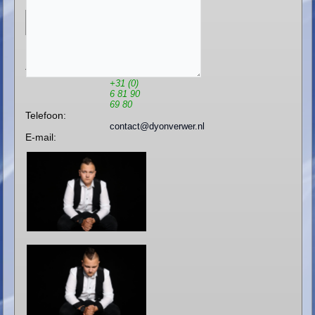
*
Boekingsdatum:
+31 (0)
6 13 71
80 60
Telefoon:
+31 (0)
6 81 90
69 80
Telefoon:
contact@dyonverwer.nl
E-mail: